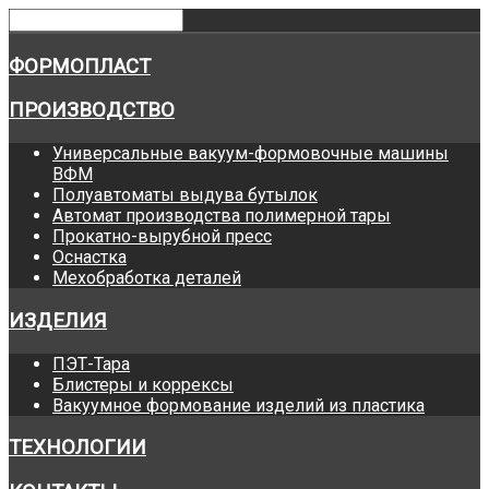
ФОРМОПЛАСТ
ПРОИЗВОДСТВО
Универсальные вакуум-формовочные машины
ВФМ
Полуавтоматы выдува бутылок
Автомат производства полимерной тары
Прокатно-вырубной пресс
Оснастка
Мехобработка деталей
ИЗДЕЛИЯ
ПЭТ-Тара
Блистеры и коррексы
Вакуумное формование изделий из пластика
ТЕХНОЛОГИИ