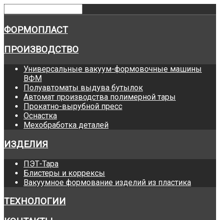
ФОРМОПЛАСТ
ПРОИЗВОДСТВО
Универсальные вакуум-формовочные машины
ВФМ
Полуавтоматы выдува бутылок
Автомат производства полимерной тары
Прокатно-вырубной пресс
Оснастка
Мехобработка деталей
ИЗДЕЛИЯ
ПЭТ-Тара
Блистеры и коррексы
Вакуумное формование изделий из пластика
ТЕХНОЛОГИИ