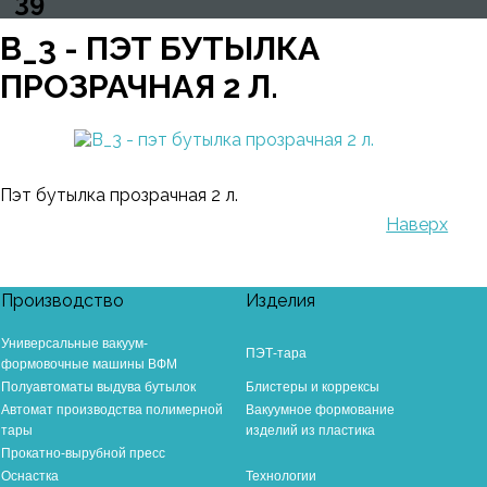
39
B_3 - ПЭТ БУТЫЛКА
ПРОЗРАЧНАЯ 2 Л.
Пэт бутылка прозрачная 2 л.
Наверх
Производство
Изделия
Универсальные вакуум-
ПЭТ-тара
формовочные машины ВФМ
Полуавтоматы выдува бутылок
Блистеры и коррексы
Автомат производства полимерной
Вакуумное формование
тары
изделий из пластика
Прокатно-вырубной пресс
Оснастка
Технологии