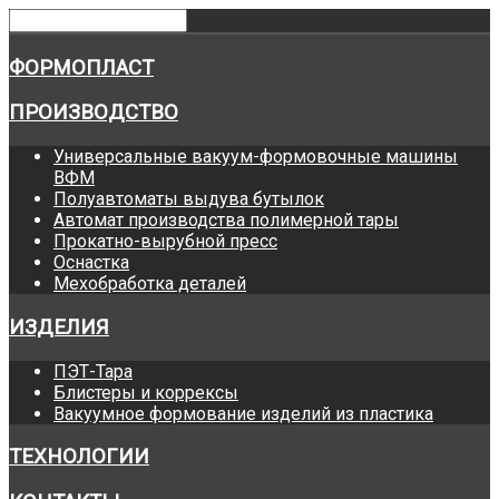
ФОРМОПЛАСТ
ПРОИЗВОДСТВО
Универсальные вакуум-формовочные машины
ВФМ
Полуавтоматы выдува бутылок
Автомат производства полимерной тары
Прокатно-вырубной пресс
Оснастка
Мехобработка деталей
ИЗДЕЛИЯ
ПЭТ-Тара
Блистеры и коррексы
Вакуумное формование изделий из пластика
ТЕХНОЛОГИИ