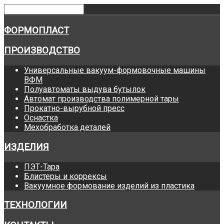
ФОРМОПЛАСТ
ПРОИЗВОДСТВО
Универсальные вакуум-формовочные машины
ВФМ
Полуавтоматы выдува бутылок
Автомат производства полимерной тары
Прокатно-вырубной пресс
Оснастка
Мехобработка деталей
ИЗДЕЛИЯ
ПЭТ-Тара
Блистеры и коррексы
Вакуумное формование изделий из пластика
ТЕХНОЛОГИИ