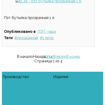
Пэт бутылка прозрачная 1 л.
Опубликовано в
ПЭТ-тара
Теги
прозрачная
1 литр
В начало
Назад
1
2
3
4
Вперёд
В конец
Страница 1 из 4
Производство
Изделия
Универсальные вакуум-
формовочные машины
ПЭТ-тара
ВФМ
Полуавтоматы выдува
Блистеры и коррексы
бутылок